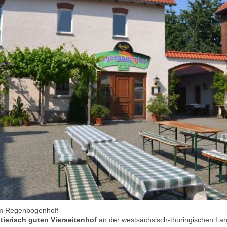
em Regenbogenhof!
n
tierisch guten Vierseitenhof
an der westsächsisch-thüringischen Lan